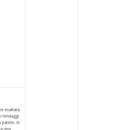
.
ne esaltata
i tendaggi
 parete, in
da una