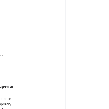
cia
uperior
ando in
mporary