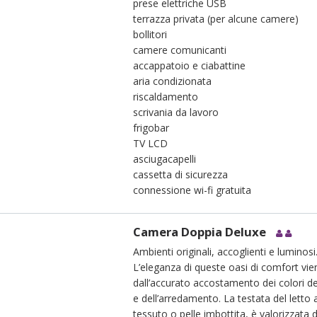
prese elettriche USB
terrazza privata (per alcune camere)
bollitori
camere comunicanti
accappatoio e ciabattine
aria condizionata
riscaldamento
scrivania da lavoro
frigobar
TV LCD
asciugacapelli
cassetta di sicurezza
connessione wi-fi gratuita
Camera Doppia Deluxe
Ambienti originali, accoglienti e luminosi
L’eleganza di queste oasi di comfort vie
dall’accurato accostamento dei colori de
e dell’arredamento. La testata del letto a
tessuto o pelle imbottita, è valorizzata 