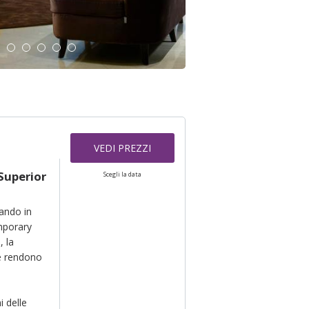
VEDI PREZZI
Superior
Scegli la data
ando in
mporary
, la
le rendono
 delle