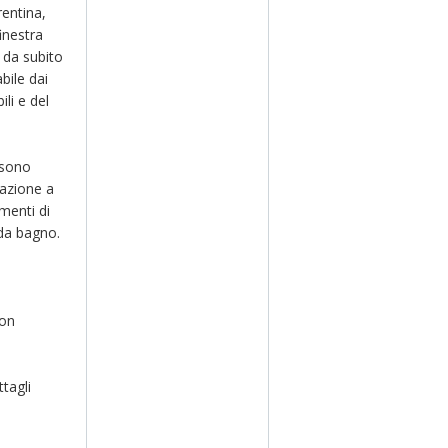
rentina,
inestra
à da subito
bile dai
ili e del
 sono
nazione a
menti di
 da bagno.
con
tagli