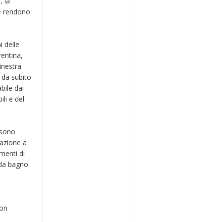
, la
le rendono
 delle
rentina,
inestra
à da subito
bile dai
ili e del
 sono
nazione a
menti di
 da bagno.
con