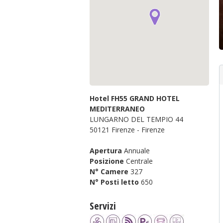
Agriturismo
Bed & Breakfast
Servizi
Aria condizionata in camera
Ascensore
Centro benessere
Centro fitness
Hotel FH55 GRAND HOTEL
Parcheggio a pagamento
MEDITERRANEO
Parcheggio gratuito
LUNGARNO DEL TEMPIO 44
Piscina
50121 Firenze - Firenze
Sala congressi
Vicinanza mezzi pubblici
Apertura
Annuale
Wi-Fi
Posizione
Centrale
N° Camere
327
N° Posti letto
650
CERCA HOTEL
Servizi