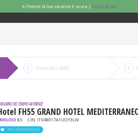
A Firenze la tua vacanza è sicura |
Scopri di più
Inserisci dati
2
3
UNGARNO DEL TEMPIO 44 FIRENZE
Hotel FH55 GRAND HOTEL MEDITERRANE
AVOLOSO 8.5
CIN: IT048017A1UOY3LW
RECOMMENDED