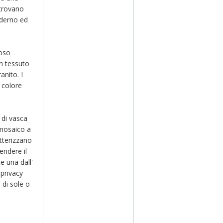
 trovano
oderno ed
oso
n tessuto
anito. I
 colore
 di vasca
mosaico a
tterizzano
endere il
e una dall'
 privacy
 di sole o