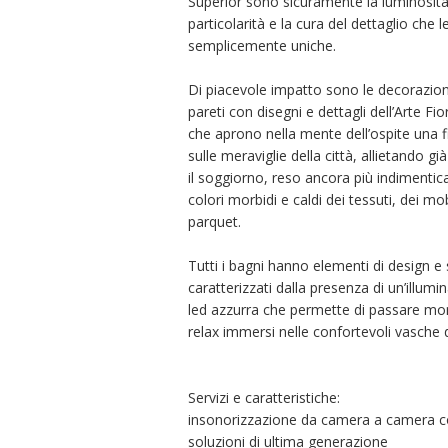
Superior sono sicuramente la luminosità
particolarità e la cura del dettaglio che 
semplicemente uniche.
Di piacevole impatto sono le decorazioni
pareti con disegni e dettagli dell’Arte Fio
che aprono nella mente dell’ospite una f
sulle meraviglie della città, allietando gi
il soggiorno, reso ancora più indimentica
colori morbidi e caldi dei tessuti, dei mob
parquet.
Tutti i bagni hanno elementi di design e
caratterizzati dalla presenza di un’illumi
led azzurra che permette di passare mo
relax immersi nelle confortevoli vasche
Servizi e caratteristiche:
insonorizzazione da camera a camera 
soluzioni di ultima generazione