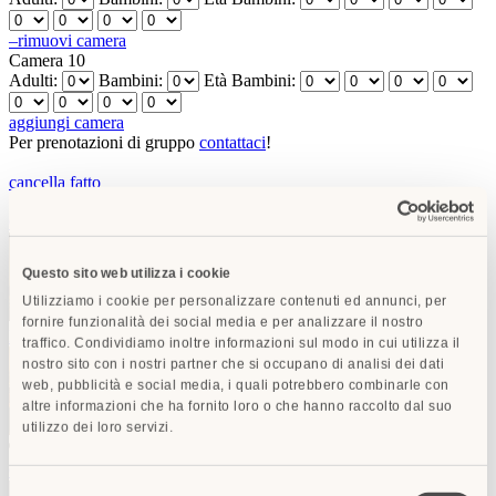
–
rimuovi camera
Camera 10
Adulti:
Bambini:
Età Bambini:
aggiungi camera
Per prenotazioni di gruppo
contattaci
!
cancella
fatto
Cerca
Questo sito web utilizza i cookie
Utilizziamo i cookie per personalizzare contenuti ed annunci, per
fornire funzionalità dei social media e per analizzare il nostro
Hotel Degli Orafi
Firenze
da
€ 378
in promozione
traffico. Condividiamo inoltre informazioni sul modo in cui utilizza il
nostro sito con i nostri partner che si occupano di analisi dei dati
web, pubblicità e social media, i quali potrebbero combinarle con
altre informazioni che ha fornito loro o che hanno raccolto dal suo
utilizzo dei loro servizi.
RECOMMENDED
Grand Hotel Baglioni
Firenze
da
€ 229
Selezione