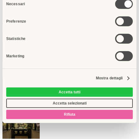
Necessari
del
consenso
Preferenze
RECOMMENDED
Plaza Hotel Lucchesi
Firenze
da
€ 355
Statistiche
Marketing
RECOMMENDED
Hotel Helvetia & Bristol Firenze - Starhotels Collezione
Firenze
da
€ 600
Mostra dettagli
Accetta tutti
Accetta selezionati
RECOMMENDED
Hotel L'Orologio
Firenze
da
€ 266
Rifiuta