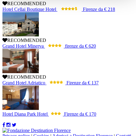
RECOMMENDED
Hotel Cellai Boutique Hotel
Firenze
da
€ 218
RECOMMENDED
Grand Hotel Minerva
firenze
da
€ 620
RECOMMENDED
Grand Hotel Adriatico
Firenze
da
€ 137
Hotel Diana Park Hotel
Firenze
da
€ 170
Privacy policy
|
Cookies
|
Aderisci a Destination Florence
|
Contatti