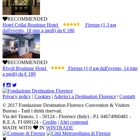
RECOMMENDED
Hotel Cellai Boutique Hotel
Firenze
(1,3 км
dall'evento, 18 min a piedi)
da
€ 186
RECOMMENDED
Rivoli Boutique Hotel
Firenze
(1,0 км dall'evento, 14 min
a piedi)
da
€ 189
Privacy policy
|
Cookies
|
Aderisci a Destination Florence
|
Contatti
© 2017 Fondazione Destination Florence Convention & Visitors
Bureau - Tutti i diritti riservati.
Via del Tiratoio, 1 - 50124 - Florence (Italy) - P.I. 04674960481 -
R.E.A. FI 699124 -
Credits
|
Altri contenuti
MADE WITH
IN
WINTRADE