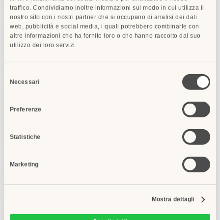
traffico. Condividiamo inoltre informazioni sul modo in cui utilizza il
Hotel San Giorgio & Olimpic
Firenze
(1,1 км dall'evento,
nostro sito con i nostri partner che si occupano di analisi dei dati
14 min a piedi)
da
€ 89
web, pubblicità e social media, i quali potrebbero combinarle con
altre informazioni che ha fornito loro o che hanno raccolto dal suo
utilizzo dei loro servizi.
RECOMMENDED
Selezione
Grand Hotel Adriatico
Firenze
(1,2 км dall'evento, 16
Necessari
del
min a piedi)
da
€ 207
consenso
Preferenze
Statistiche
RECOMMENDED
Teatro Luxury Apartments - Starhotels Collezione
Firenze
(1,7 км
dall'evento, 22 min a piedi)
da
€ 184
Marketing
Mostra dettagli
Hotel Centro
Firenze
(0,9 км dall'evento, 12 min a piedi)
da
€
87