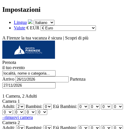
Impostazioni
Lingua
Valute
€ EUR
A Firenze la tua vacanza è sicura |
Scopri di più
Prenota
il tuo evento
Arrivo
Partenza
1 Camera, 2 Adulti
Camera 1
Adulti:
Bambini:
Età Bambini:
–
rimuovi camera
Camera 2
Adulti:
Bambini:
Età Bambini: